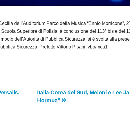
e
o
lia dell’Auditorium Parco della Musica “Ennio Morricone”, 27
a Scuola Superiore di Polizia, a conclusione del 113° bis e del 
imbolo dell’Autorità di Pubblica Sicurezza, si è svolta alla pres
ubblica Sicurezza, Prefetto Vittorio Pisani. vbo/mca1
ersalis,
Italia-Corea del Sud, Meloni e Lee 
Hormuz”