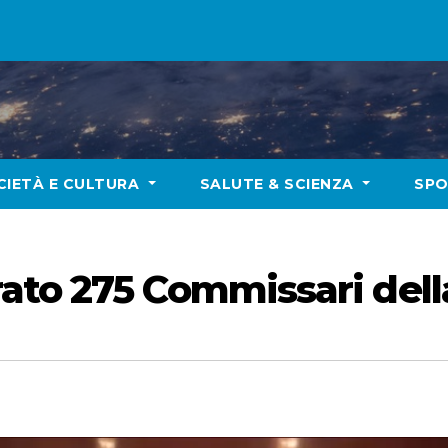
CIETÀ E CULTURA
SALUTE & SCIENZA
SP
to 275 Commissari della 