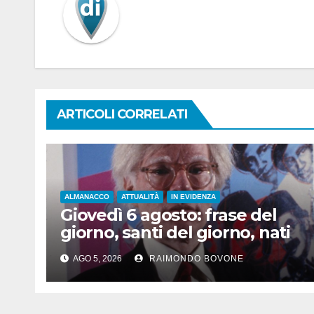
ARTICOLI CORRELATI
ALMANACCO
ATTUALITÀ
IN EVIDENZA
Giovedì 6 agosto: frase del
giorno, santi del giorno, nati
famosi, accadde oggi
AGO 5, 2026
RAIMONDO BOVONE