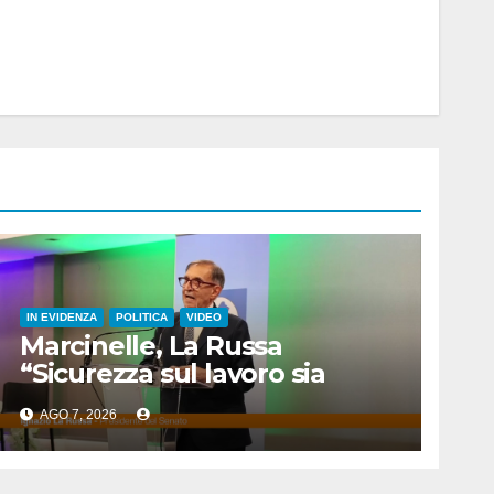
IN EVIDENZA
POLITICA
VIDEO
Marcinelle, La Russa
“Sicurezza sul lavoro sia
priorità per tutti”
AGO 7, 2026