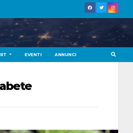
ORT
EVENTI
ANNUNCI
iabete