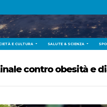
CIETÀ E CULTURA
SALUTE & SCIENZA
SP
tinale contro obesità e d