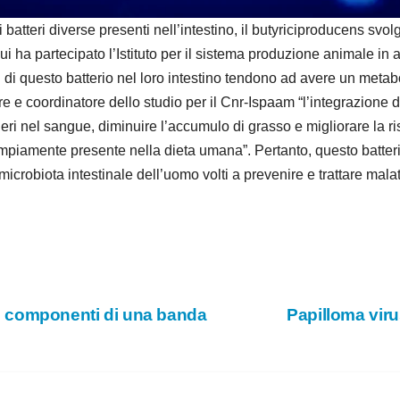
e
tteri diverse presenti nell’intestino, il butyriciproducens svolg
i ha partecipato l’Istituto per il sistema produzione animale i
o
otti di questo batterio nel loro intestino tendono ad avere un met
e e coordinatore dello studio per il Cnr-Ispaam “l’integrazione de
heri nel sangue, diminuire l’accumulo di grasso e migliorare la ri
mpiamente presente nella dieta umana”. Pertanto, questo batter
 microbiota intestinale dell’uomo volti a prevenire e trattare mala
to 3 componenti di una banda
Papilloma viru