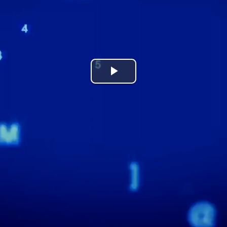
P
l
a
y
V
i
d