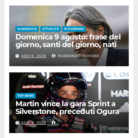
ALMANACCO
ATTUALITÀ
IN EVIDENZA
Domenica 9 agosto: frase del
giorno, santi del giorno, nati
famosi, accadde oggi
AGO 8, 2026
RAIMONDO BOVONE
TOP NEWS
Martin vince la gara Sprint a
Silverstone, preceduti Ogura
e Bezzecchi
AGO 8, 2026