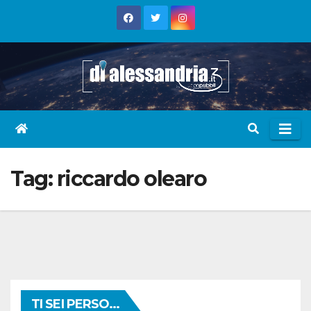
Skip
to
content
Tag:
riccardo olearo
TI SEI PERSO...