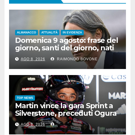
ALMANACCO
ATTUALITÀ
IN EVIDENZA
Domenica 9 agosto: frase del
giorno, santi del giorno, nati
famosi, accadde oggi
AGO 8, 2026
RAIMONDO BOVONE
TOP NEWS
Martin vince la gara Sprint a
Silverstone, preceduti Ogura
e Bezzecchi
AGO 8, 2026