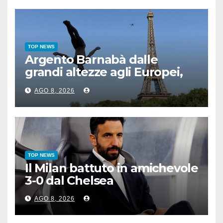
TOP NEWS
Argento Barnabà dalle
grandi altezze agli Europei,
bis azzurro dopo Cosetti
AGO 8, 2026
TOP NEWS
Il Milan battuto in amichevole
3-0 dal Chelsea
AGO 8, 2026