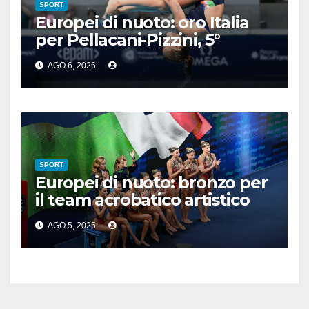
SPORT
Europei di nuoto: oro Italia
per Pellacani-Pizzini, 5°
trionfo per Chiara
AGO 6, 2026
SPORT
Europei di nuoto: bronzo per
il team acrobatico artistico
dell’Italia
AGO 5, 2026