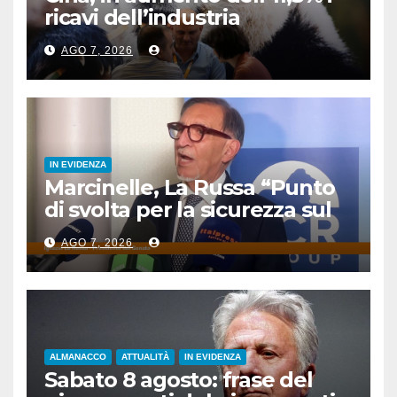
ricavi dell’industria
pubblicitaria
AGO 7, 2026
IN EVIDENZA
Marcinelle, La Russa “Punto
di svolta per la sicurezza sul
lavoro”
AGO 7, 2026
ALMANACCO
ATTUALITÀ
IN EVIDENZA
Sabato 8 agosto: frase del