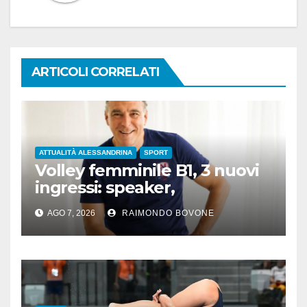
ARTICOLI CORRELATI
ATTUALITÀ ALESSANDRINA
SPORT
Volley femminile B1, 3 nuovi
ingressi: speaker,
preparatore atletico e team
AGO 7, 2026
RAIMONDO BOVONE
manager