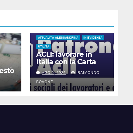
ATTUALITÀ ALESSANDRINA
IN EVIDENZA
UTILITÀ
ACLI: lavorare in
Italia con la Carta
Blu UE
resto
AGO 9, 2026
RAIMONDO
BOVONE