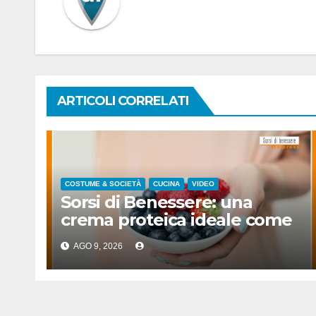
ARTICOLI CORRELATI
COSTUME & SOCIETÀ
CUCINA
VIDEO
Sorsi di Benessere: una
crema proteica ideale come
spuntino
AGO 9, 2026