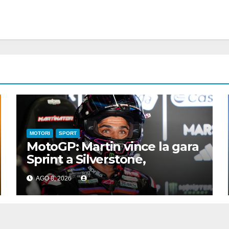
MOTORI
SPORT
MotoGP: Martin vince la gara
Sprint a Silverstone,
preceduti Ogura e Bezzecchi
AGO 8, 2026