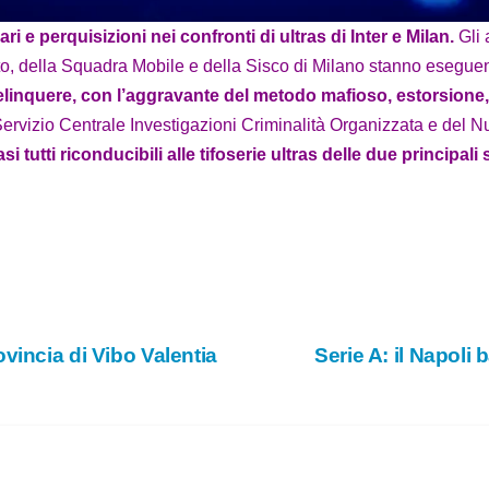
e
i e perquisizioni nei confronti di ultras di Inter e Milan.
Gli 
ato, della Squadra Mobile e della Sisco di Milano stanno esegue
o
elinquere, con l’aggravante del metodo mafioso, estorsione, le
l Servizio Centrale Investigazioni Criminalità Organizzata e del
i tutti riconducibili alle tifoserie ultras delle due principali
vincia di Vibo Valentia
Serie A: il Napoli 