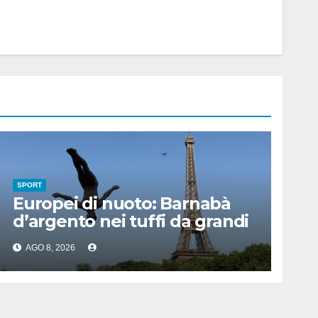
SPORT
Europei di nuoto: Barnabà
d’argento nei tuffi da grandi
altezze
AGO 8, 2026