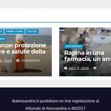
TÀ
PRIMO PIANO
SALUTE
NDO
nze: protezione
IN EVIDENZA
re e salute della
Rapina in una
e, cosa dicono le
farmacia, un ar
9, 2026
RAIMONDO
denze
a Catania
ntifiche
AGO 9, 2026
E
dialessandria.it quotidiano on line registrazione al
tribunale di Alessandria n.48/2017