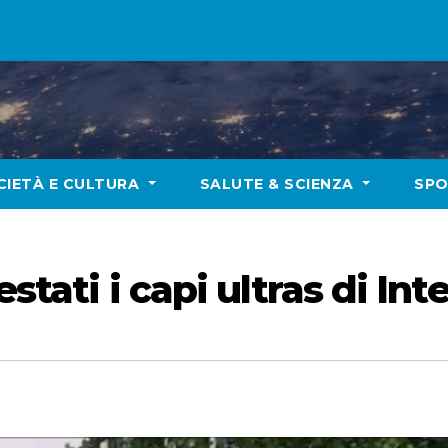
CIETÀ E CULTURA
SALUTE & SCIENZA
SP
estati i capi ultras di Int