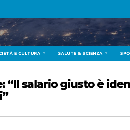
CIETÀ E CULTURA
SALUTE & SCIENZA
SP
 “Il salario giusto è iden
i”