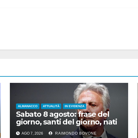
ALMANACCO
ATTUALITÀ
IN EVIDENZA
Sabato 8 agosto: frase del
giorno, santi del giorno, nati
famosi, accadde oggi
AGO 7, 2026
RAIMONDO BOVONE