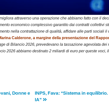
d
e
i migliora attraverso una operazione che abbiamo fatto con il dec
ttamento economico complessivo garantito dai contratti collettivi
o
to nella contrattazione di qualità, affidare alle parti sociali il c
 Marina Calderone, a margine della presentazione del Rappo
ge di Bilancio 2026, prevedevano la tassazione agevolata dei rin
ancio 2026 abbiamo destinato 2 miliardi di euro per queste voci, i
ovani, Donne e
INPS, Fava: “Sistema in equilibrio.
IA”