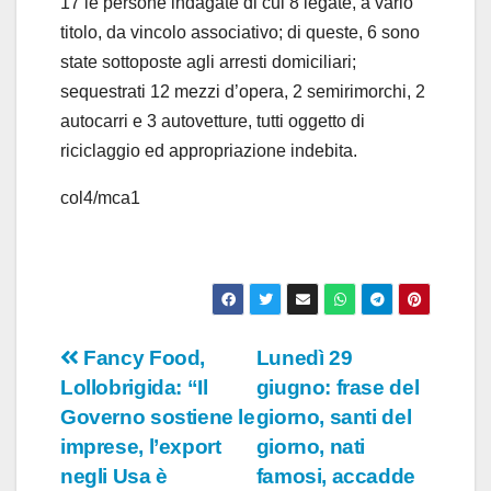
17 le persone indagate di cui 8 legate, a vario
titolo, da vincolo associativo; di queste, 6 sono
state sottoposte agli arresti domiciliari;
sequestrati 12 mezzi d’opera, 2 semirimorchi, 2
autocarri e 3 autovetture, tutti oggetto di
riciclaggio ed appropriazione indebita.
col4/mca1
Navigazione
Fancy Food,
Lunedì 29
Lollobrigida: “Il
giugno: frase del
articoli
Governo sostiene le
giorno, santi del
imprese, l’export
giorno, nati
negli Usa è
famosi, accadde