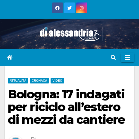
Skip
to
content
ATTUALITÀ
CRONACA
VIDEO
Bologna: 17 indagati
per riciclo all’estero
di mezzi da cantiere
Di