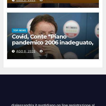
TOP NEWS
Covid, Conte “Piano
pandemico 2006 inadeguato,
virus senza precedenti”
AGO 6, 2026
dialessandria.it quotidiano on line registrazione al