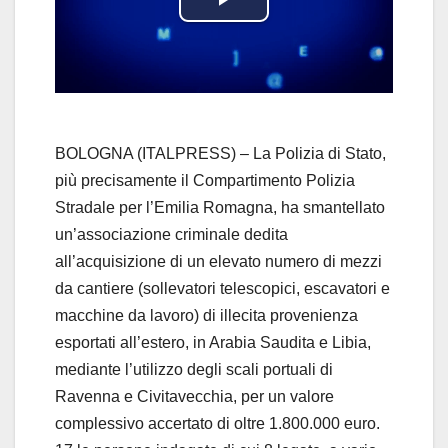
P
l
a
y
BOLOGNA (ITALPRESS) – La Polizia di Stato,
più precisamente il Compartimento Polizia
V
Stradale per l’Emilia Romagna, ha smantellato
un’associazione criminale dedita
i
all’acquisizione di un elevato numero di mezzi
d
da cantiere (sollevatori telescopici, escavatori e
macchine da lavoro) di illecita provenienza
e
esportati all’estero, in Arabia Saudita e Libia,
mediante l’utilizzo degli scali portuali di
o
Ravenna e Civitavecchia, per un valore
complessivo accertato di oltre 1.800.000 euro.