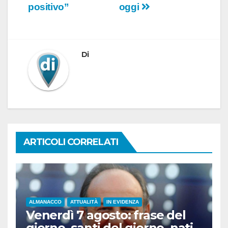
positivo”
oggi
Di
ARTICOLI CORRELATI
ALMANACCO
ATTUALITÀ
IN EVIDENZA
Venerdì 7 agosto: frase del
giorno, santi del giorno, nati