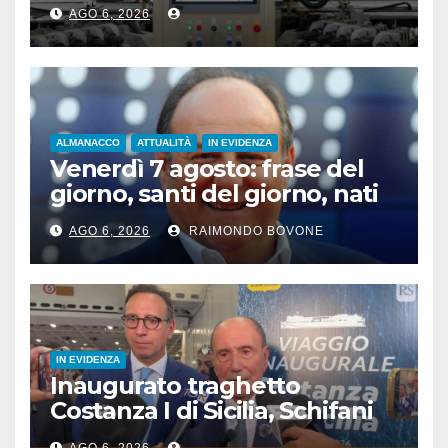
“attrezzature intelligenti”
AGO 6, 2026
ALMANACCO
ATTUALITÀ
IN EVIDENZA
Venerdì 7 agosto: frase del
giorno, santi del giorno, nati
famosi, accadde oggi
AGO 6, 2026
RAIMONDO BOVONE
IN EVIDENZA
Inaugurato traghetto
Costanza I di Sicilia, Schifani
“Mantenuto impegni presi”
AGO 6, 2026