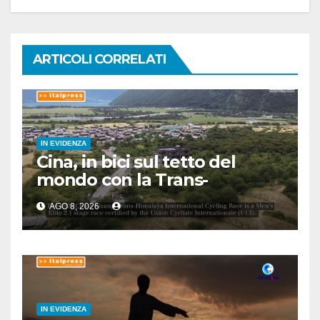
ARTICOLI CORRELATI
IN EVIDENZA
Cina, in bici sul tetto del
mondo con la Trans-
Himalaya Race
AGO 8, 2026
IN EVIDENZA