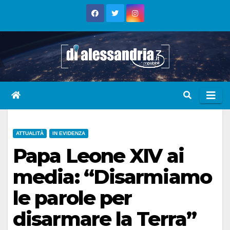
Skip
to
content
ATTUALITÀ
IN EVIDENZA
Papa Leone XIV ai
media: “Disarmiamo
le parole per
disarmare la Terra”