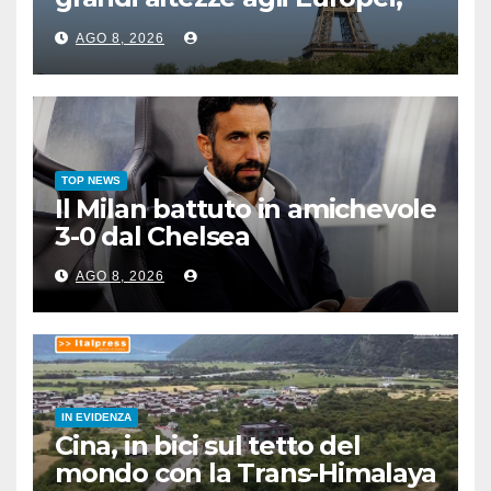
bis azzurro dopo Cosetti
AGO 8, 2026
TOP NEWS
Il Milan battuto in amichevole
3-0 dal Chelsea
AGO 8, 2026
IN EVIDENZA
Cina, in bici sul tetto del
mondo con la Trans-Himalaya