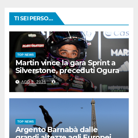
TI SEI PERSO...
TOP NEWS
Martin vince la gara Sprint a
Silverstone, preceduti Ogura
e Bezzecchi
AGO 8, 2026
TOP NEWS
Argento Barnabà dalle
grandi altezze agli Europei,