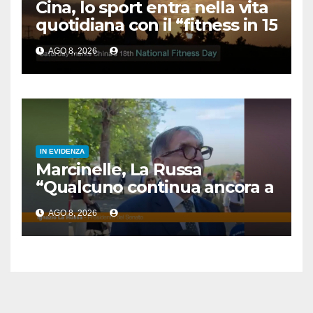
Cina, lo sport entra nella vita
quotidiana con il “fitness in 15
minuti”
AGO 8, 2026
IN EVIDENZA
Marcinelle, La Russa
“Qualcuno continua ancora a
voltare le spalle”
AGO 8, 2026