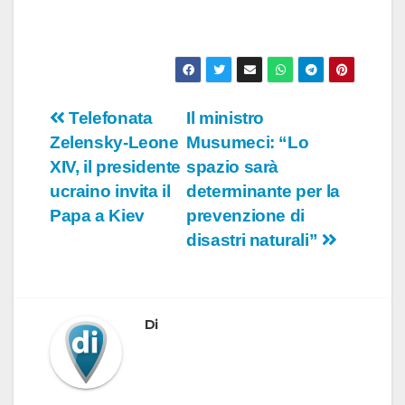
Navigazione
Telefonata
Il ministro
Zelensky-Leone
Musumeci: “Lo
articoli
XIV, il presidente
spazio sarà
ucraino invita il
determinante per la
Papa a Kiev
prevenzione di
disastri naturali”
Di