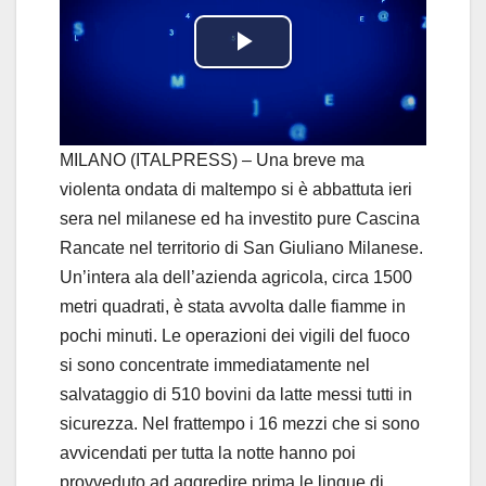
P
l
a
MILANO (ITALPRESS) – Una breve ma
violenta ondata di maltempo si è abbattuta ieri
y
sera nel milanese ed ha investito pure Cascina
Rancate nel territorio di San Giuliano Milanese.
V
Un’intera ala dell’azienda agricola, circa 1500
i
metri quadrati, è stata avvolta dalle fiamme in
pochi minuti. Le operazioni dei vigili del fuoco
d
si sono concentrate immediatamente nel
salvataggio di 510 bovini da latte messi tutti in
e
sicurezza. Nel frattempo i 16 mezzi che si sono
o
avvicendati per tutta la notte hanno poi
provveduto ad aggredire prima le lingue di