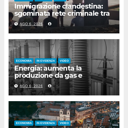
Immigrazione clandestina:
sgominata rete criminale tra
Algeria, Italia e Francia
AGO 6, 2026
ECONOMIA
IN EVIDENZA
VIDEO
Energia: aumenta la
produzione da gas e
fotovoltaico
AGO 6, 2026
ECONOMIA
IN EVIDENZA
VIDEO