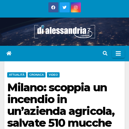
Skip
to
content
ATTUALITÀ
CRONACA
VIDEO
Milano: scoppia un
incendio in
un’azienda agricola,
salvate 510 mucche