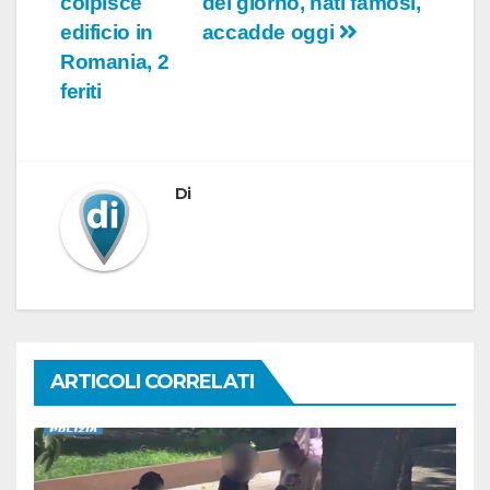
colpisce
del giorno, nati famosi,
edificio in
accadde oggi
Romania, 2
feriti
Di
ARTICOLI CORRELATI