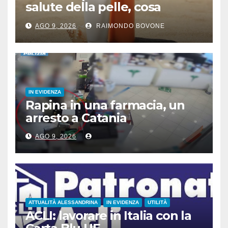
salute della pelle, cosa
dicono le evidenze
AGO 9, 2026
RAIMONDO BOVONE
scientifiche
IN EVIDENZA
Rapina in una farmacia, un
arresto a Catania
AGO 9, 2026
ATTUALITÀ ALESSANDRINA
IN EVIDENZA
UTILITÀ
ACLI: lavorare in Italia con la