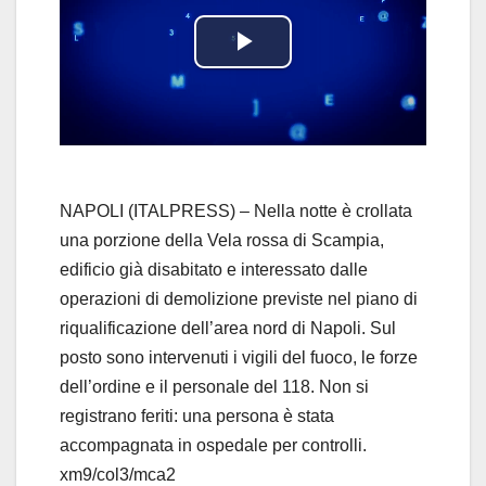
P
l
a
y
NAPOLI (ITALPRESS) – Nella notte è crollata
una porzione della Vela rossa di Scampia,
V
edificio già disabitato e interessato dalle
operazioni di demolizione previste nel piano di
i
riqualificazione dell’area nord di Napoli. Sul
d
posto sono intervenuti i vigili del fuoco, le forze
dell’ordine e il personale del 118. Non si
e
registrano feriti: una persona è stata
accompagnata in ospedale per controlli.
o
xm9/col3/mca2