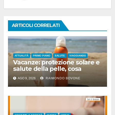
ARTICOLI CORRELATI
ATTUALITÀ
PRIMO PIANO
SALUTE
VIAGGIANDO
Vacanze: protezione solare e
salute della pelle, cosa
dicono le evidenze
AGO 9, 2026
RAIMONDO BOVONE
scientifiche