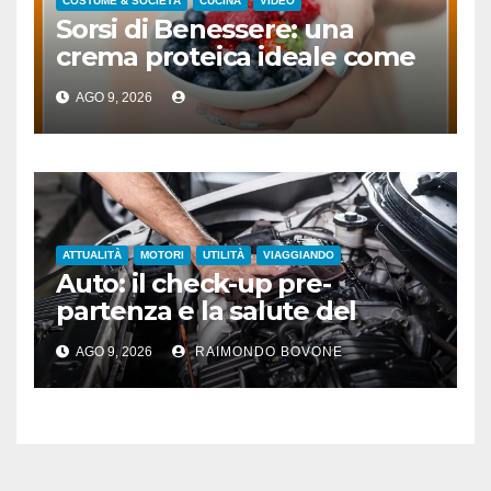
COSTUME & SOCIETÀ
CUCINA
VIDEO
Sorsi di Benessere: una
crema proteica ideale come
spuntino
AGO 9, 2026
ATTUALITÀ
MOTORI
UTILITÀ
VIAGGIANDO
Auto: il check-up pre-
partenza e la salute del
motore sotto il sole
AGO 9, 2026
RAIMONDO BOVONE