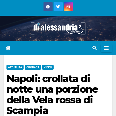
Skip
to
content
ATTUALITÀ
CRONACA
VIDEO
Napoli: crollata di
notte una porzione
della Vela rossa di
Scampia