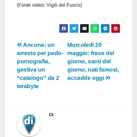
(Fonte video: Vigili del Fuoco)
Navigazione
Ancona: un
Mercoledì 20
arresto per pedo-
maggio: frase del
articoli
pornografia,
giorno, santi del
gestiva un
giorno, nati famosi,
“catalogo” da 2
accadde oggi
terabyte
Di